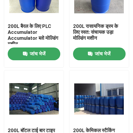
कारखाना भ्रमण
200L बैरल के लिए PLC
200L रासायनिक ड्रम के
Accumulator
लिए स्वत: संचायक उड़ा
गुणवत्ता नियंत्रण
Accumulator ब्लो मोल्डिंग
मोल्डिंग मशीन
मशीन
जांच भेजें
जांच भेजें
संपर्क करें
समाचार
बाहर निकालना झटका मोल्डिंग मशीन
स्वचालित झटका मोल्डिंग मशीन
प्लास्टिक की बोतल उड़ा मोल्डिंग मशीन
200L बॉटल टाई बार टाइप
200L केमिकल स्टैकिंग