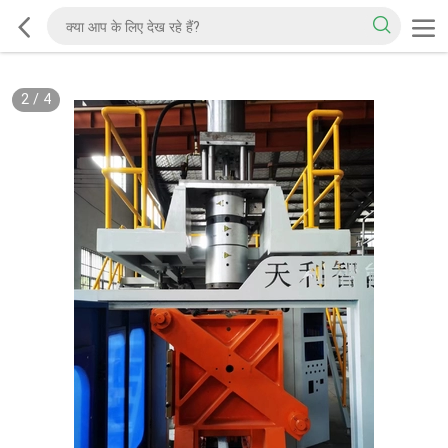
2
/
4